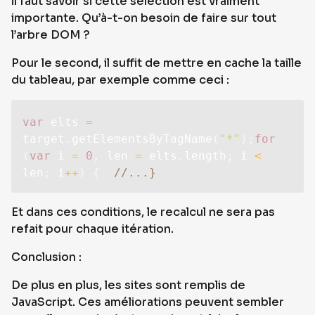
il faut savoir si cette selection est vraiment
importante. Qu’à-t-on besoin de faire sur tout
l’arbre DOM ?
Pour le second, il suffit de mettre en cache la taille
du tableau, par exemple comme ceci :
var
 elts 
=
target
.
getElementsByTagName
(
"*"
)
;
for
(
var
 i 
=
0
,
 len 
=
 elts
.
length
;
 i 
<
len
;
 i
++
)
{
//...}
Et dans ces conditions, le recalcul ne sera pas
refait pour chaque itération.
Conclusion :
De plus en plus, les sites sont remplis de
JavaScript. Ces améliorations peuvent sembler