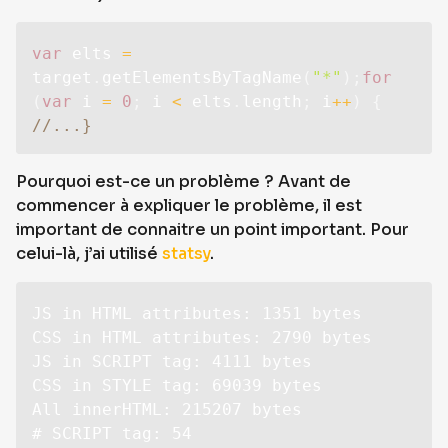
var
 elts 
=
target
.
getElementsByTagName
(
"*"
)
;
for
(
var
 i 
=
0
;
 i 
<
 elts
.
length
;
 i
++
)
{
//...}
Pourquoi est-ce un problème ? Avant de
commencer à expliquer le problème, il est
important de connaitre un point important. Pour
celui-là, j’ai utilisé
statsy
.
JS in HTML attributes: 1351 bytes

CSS in HTML attributes: 2790 bytes

JS in SCRIPT tag: 4111 bytes

CSS in STYLE tag: 69039 bytes

All innerHTML: 215207 bytes

# SCRIPT tag: 54
