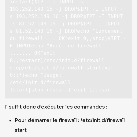
instart)$IPT -I INPUT -s 
193.252.149.15 -j DROP$IPT -I INPUT -
s 193.252.149.16 -j DROP$IPT -I INPUT 
-s 81.52.143.15 -j DROP$IPT -I INPUT -
s 81.52.143.16 -j DROPecho "Lancement 
du firewall ... OK"exit 0;;stop)$IPT -
F INPUTecho "Arrêt du firewall 
....... OK"exit 
0;;restart)/etc/init.d/firewall 
stop/etc/init.d/firewall startexit 
0;;*)echo "Usage: 
/etc/init.d/firewall 
{start|stop|restart}"exit 1;;esac
Il suffit donc d’exécuter les commandes :
Pour démarrer le firewall : /etc/init.d/firewall
start