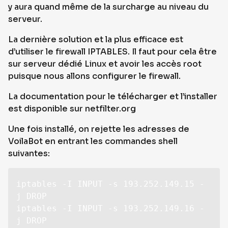
y aura quand même de la surcharge au niveau du
serveur.
La dernière solution et la plus efficace est
d’utiliser le firewall IPTABLES. Il faut pour cela être
sur serveur dédié Linux et avoir les accès root
puisque nous allons configurer le firewall.
La documentation pour le télécharger et l’installer
est disponible sur netfilter.org
Une fois installé, on rejette les adresses de
VoilaBot en entrant les commandes shell
suivantes:
iptables -I INPUT -s 193.252.149.15 -
j DROP

iptables -I INPUT -s 193.252.149.16 -
j DROP
