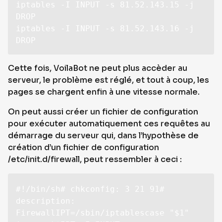
iptables -I INPUT -s 81.52.143.15 -j 
DROP

iptables -I INPUT -s 81.52.143.16 -j 
DROP
Cette fois, VoilaBot ne peut plus accèder au
serveur, le problème est réglé, et tout à coup, les
pages se chargent enfin à une vitesse normale.
On peut aussi créer un fichier de configuration
pour exécuter automatiquement ces requêtes au
démarrage du serveur qui, dans l’hypothèse de
création d’un fichier de configuration
/etc/init.d/firewall, peut ressembler à ceci :
#!/bin/sh# chkconfig: 3 21 91# 
description: 
FirewallIPT=/sbin/iptablescase "$1" 