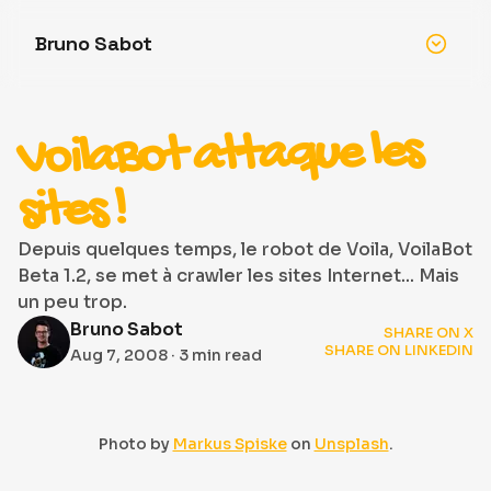
Bruno Sabot
VoilaBot attaque les
sites !
Depuis quelques temps, le robot de Voila, VoilaBot
Beta 1.2, se met à crawler les sites Internet... Mais
un peu trop.
Bruno Sabot
SHARE ON X
SHARE ON LINKEDIN
Aug 7, 2008
· 3 min read
Photo by
Markus Spiske
on
Unsplash
.